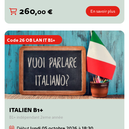
260
,
€
00
En savoir plus
Code 26 OB LAN IT B1+
ITALIEN B1+
B1+ indépendant 2eme année
Début
lundi 05 octobre 2026
à
18:30