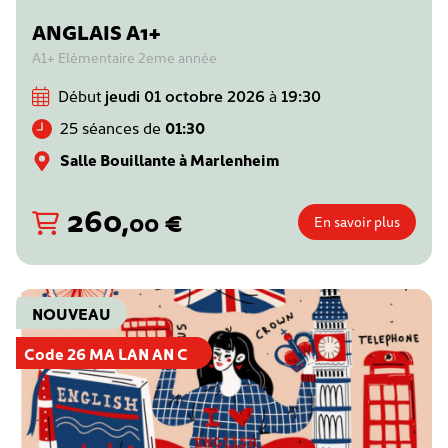
ANGLAIS A1+
A1+ Elémentaire 2eme année
Début
jeudi 01 octobre 2026
à
19:30
25 séances de
01:30
Salle Bouillante à Marlenheim
260
,
€
00
En savoir plus
NOUVEAU
Code 26 MA LAN AN C