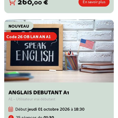
260
,
€
00
En savoir plus
NOUVEAU
Code 26 OB LAN AN A1
ANGLAIS DEBUTANT A1
A1 – Utilisateur vrai débutant
Début
jeudi 01 octobre 2026
à
18:30
25 séances de
01:30