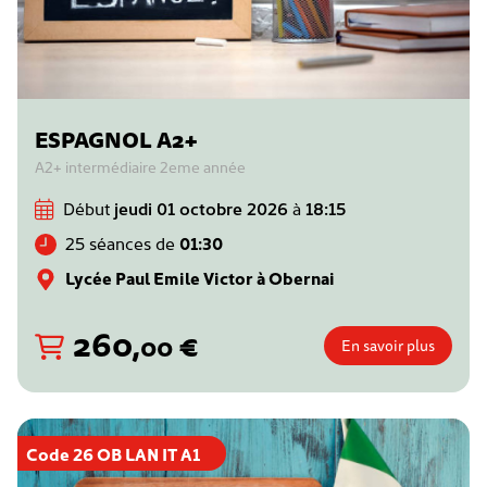
ESPAGNOL A2+
A2+ intermédiaire 2eme année
Début
jeudi 01 octobre 2026
à
18:15
25 séances de
01:30
Lycée Paul Emile Victor à Obernai
260
,
€
00
En savoir plus
Code 26 OB LAN IT A1