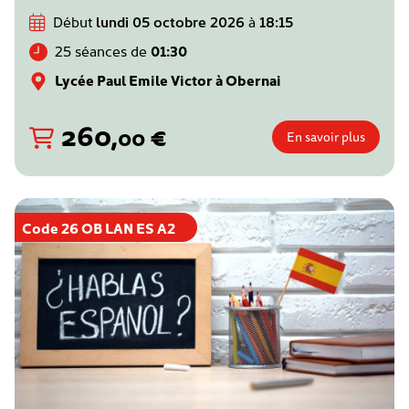
Début
lundi 05 octobre 2026
à
18:15
25 séances de
01:30
Lycée Paul Emile Victor à Obernai
260
,
€
00
En savoir plus
Code 26 OB LAN ES A2