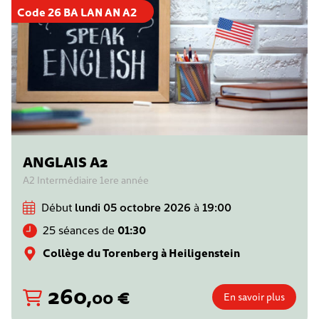
Code 26 BA LAN AN A2
ANGLAIS A2
A2 Intermédiaire 1ere année
Début
lundi 05 octobre 2026
à
19:00
25 séances de
01:30
Collège du Torenberg à Heiligenstein
260
,
€
00
En savoir plus