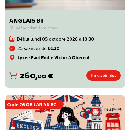
ANGLAIS B1
B1 Indépendant 1ere année
Début
lundi 05 octobre 2026
à
18:30
25 séances de
01:30
Lycée Paul Emile Victor à Obernai
260
,
€
00
En savoir plus
Code 26 OB LAN AN BC