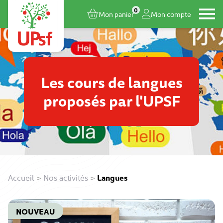
0
Mon panier
Mon compte
Les cours de langues
proposés par l'UPSF
Accueil
>
Nos activités
>
Langues
NOUVEAU