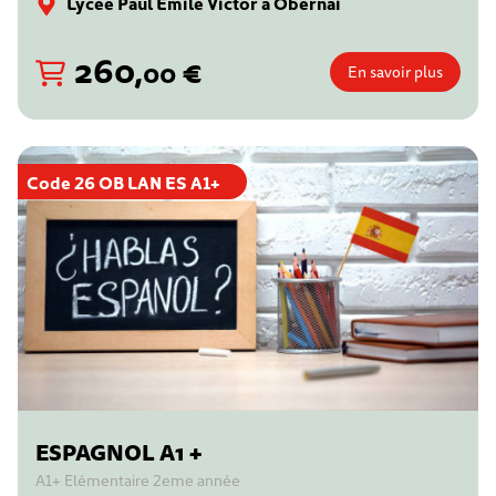
Lycée Paul Emile Victor à Obernai
260
,
€
00
En savoir plus
Code 26 OB LAN ES A1+
ESPAGNOL A1 +
A1+ Elémentaire 2eme année