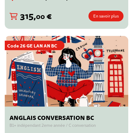
315
,
€
00
En savoir plus
Code 26 GE LAN AN BC
ANGLAIS CONVERSATION BC
B1+ indépendant 2eme année / C conversation