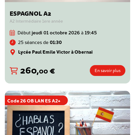
ESPAGNOL A2
A2 Intermédiaire 1ere année
Début
jeudi 01 octobre 2026
à
19:45
25 séances de
01:30
Lycée Paul Emile Victor à Obernai
260
,
€
00
En savoir plus
Code 26 OB LAN ES A2+