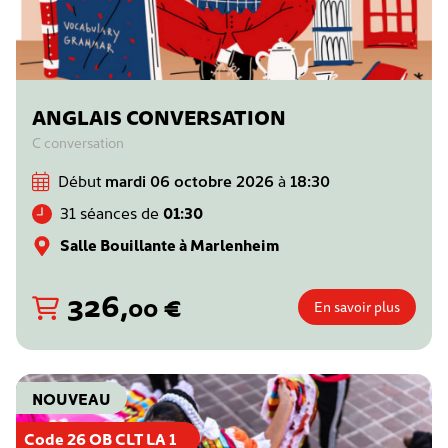
ANGLAIS CONVERSATION
C conversation
Début
mardi 06 octobre 2026
à
18:30
31 séances de
01:30
Salle Bouillante à Marlenheim
326
,
€
00
En savoir plus
NOUVEAU
Code 26 OB CLT LA 1