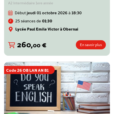
A2 Intermédiaire 1ere année
Début
jeudi 01 octobre 2026
à
18:30
25 séances de
01:30
Lycée Paul Emile Victor à Obernai
260
,
€
00
En savoir plus
Code 26 OB LAN AN B1