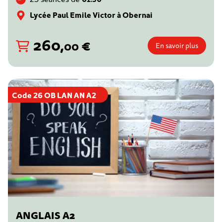
Lycée Paul Emile Victor à Obernai
260
,
€
00
En savoir plus
Code 26 OB LAN AN A2
ANGLAIS A2