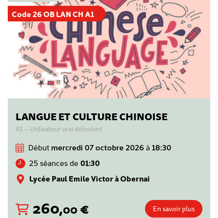
Code 26 OB LAN CH A1
LANGUE ET CULTURE CHINOISE
A1 – Utilisateur vrai débutant
Début
mercredi 07 octobre 2026
à
18:30
25 séances de
01:30
Lycée Paul Emile Victor à Obernai
260
,
€
00
En savoir plus