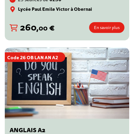
Lycée Paul Emile Victor à Obernai
260
,
€
00
En savoir plus
Code 26 OB LAN AN A2
ANGLAIS A2