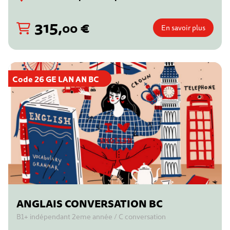
315
,
€
00
En savoir plus
Code 26 GE LAN AN BC
ANGLAIS CONVERSATION BC
B1+ indépendant 2eme année / C conversation