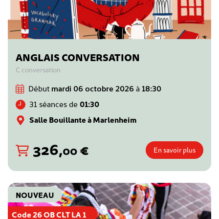
ANGLAIS CONVERSATION
C conversation
Début
mardi 06 octobre 2026
à
18:30
31 séances de
01:30
Salle Bouillante à Marlenheim
326
,
€
00
En savoir plus
NOUVEAU
Code 26 OB CLT LA 1