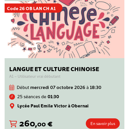
Code 26 OB LAN CH A1
LANGUE ET CULTURE CHINOISE
A1 – Utilisateur vrai débutant
Début
mercredi 07 octobre 2026
à
18:30
25 séances de
01:30
Lycée Paul Emile Victor à Obernai
260
,
€
00
En savoir plus