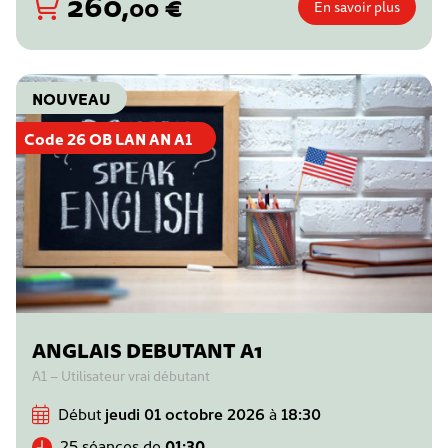
260
,
€
00
En savoir plus
NOUVEAU
Code 26 OB LAN AN A1
ANGLAIS DEBUTANT A1
A1 – Utilisateur vrai débutant
Début
jeudi 01 octobre 2026
à
18:30
25 séances de
01:30