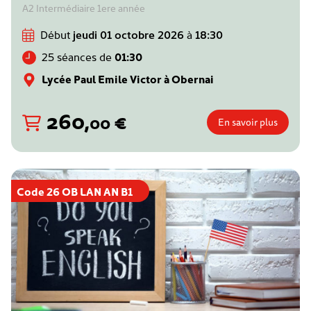
A2 Intermédiaire 1ere année
Début
jeudi 01 octobre 2026
à
18:30
25 séances de
01:30
Lycée Paul Emile Victor à Obernai
260
,
€
00
En savoir plus
Code 26 OB LAN AN B1