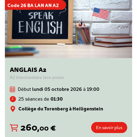
Code 26 BA LAN AN A2
ANGLAIS A2
A2 Intermédiaire 1ere année
Début
lundi 05 octobre 2026
à
19:00
25 séances de
01:30
Collège du Torenberg à Heiligenstein
260
,
€
00
En savoir plus