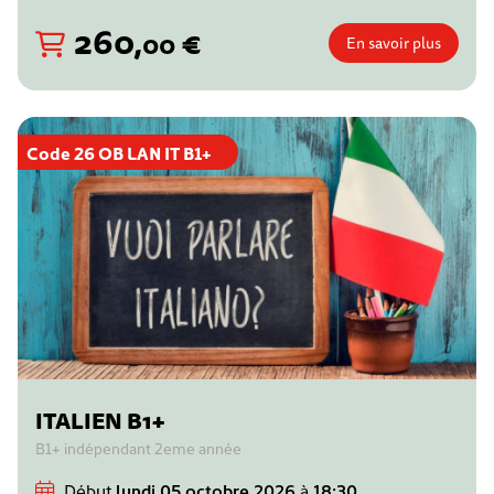
260
,
€
00
En savoir plus
Code 26 OB LAN IT B1+
ITALIEN B1+
B1+ indépendant 2eme année
Début
lundi 05 octobre 2026
à
18:30