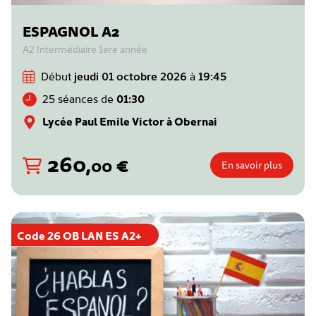
ESPAGNOL A2
A2 Intermédiaire 1ere année
Début
jeudi 01 octobre 2026
à
19:45
25 séances de
01:30
Lycée Paul Emile Victor à Obernai
260
,
€
00
En savoir plus
Code 26 OB LAN ES A2+