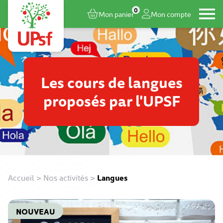
0
Mon panier
Mon compte
Les cours de langues
proposés par l'UPSF
Accueil
>
Nos activités
>
Langues
NOUVEAU