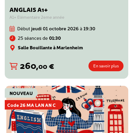
ANGLAIS A1+
A1+ Elémentaire 2eme année
Début
jeudi 01 octobre 2026
à
19:30
25 séances de
01:30
Salle Bouillante à Marlenheim
260
,
€
00
En savoir plus
NOUVEAU
Code 26 MA LAN AN C