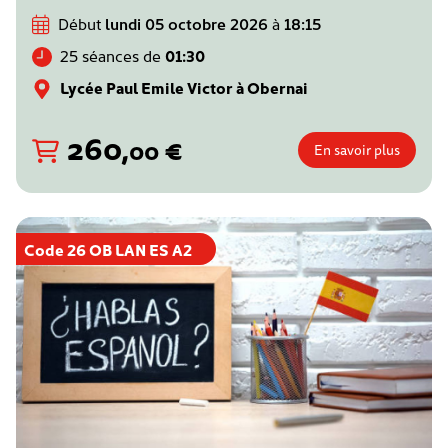
Début
lundi 05 octobre 2026
à
18:15
25 séances de
01:30
Lycée Paul Emile Victor à Obernai
260
,
€
00
En savoir plus
Code 26 OB LAN ES A2