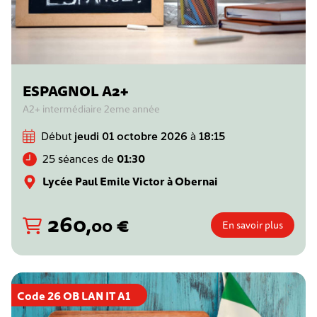
ESPAGNOL A2+
A2+ intermédiaire 2eme année
Début
jeudi 01 octobre 2026
à
18:15
25 séances de
01:30
Lycée Paul Emile Victor à Obernai
260
,
€
00
En savoir plus
Code 26 OB LAN IT A1