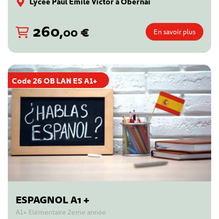
Lycée Paul Emile Victor à Obernai
260
,
€
00
En savoir plus
Code 26 OB LAN ES A1+
ESPAGNOL A1 +
A1+ Elémentaire 2eme année