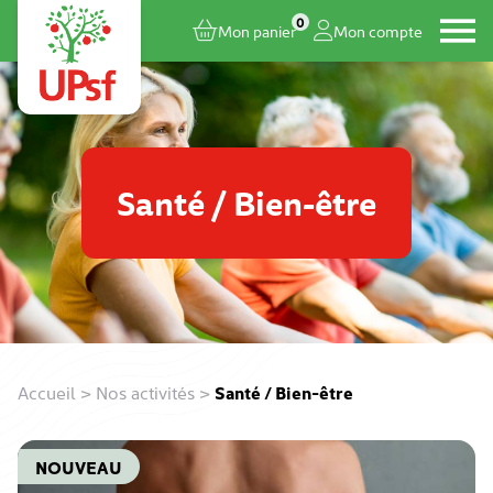
0
Mon panier
Mon compte
Santé / Bien-être
Accueil
>
Nos activités
>
Santé / Bien-être
NOUVEAU