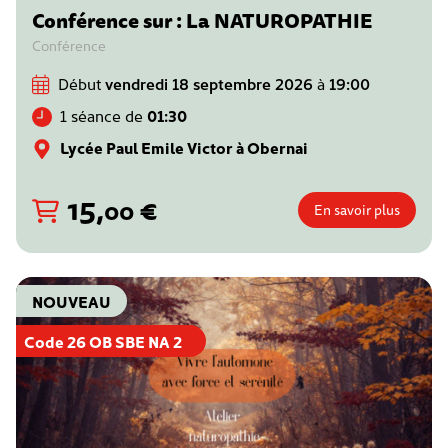
Conférence sur : La NATUROPATHIE
Conférence
Début
vendredi 18 septembre 2026
à
19:00
1 séance de
01:30
Lycée Paul Emile Victor à Obernai
15
,
€
00
En savoir plus
NOUVEAU
Code 26 OB SBE NA 2