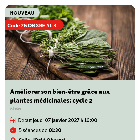
NOUVEAU
Code 26 OB SBE AL 3
Améliorer son bien-être grâce aux
plantes médicinales: cycle 2
Atelier
Début
jeudi 07 janvier 2027
à
16:00
5 séances de
01:30
Salle UPsf à Obernai