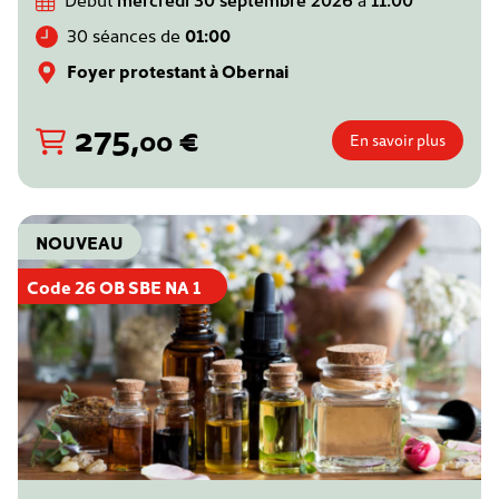
30 séances de
01:00
Foyer protestant à Obernai
275
,
€
00
En savoir plus
NOUVEAU
Code 26 OB SBE NA 1