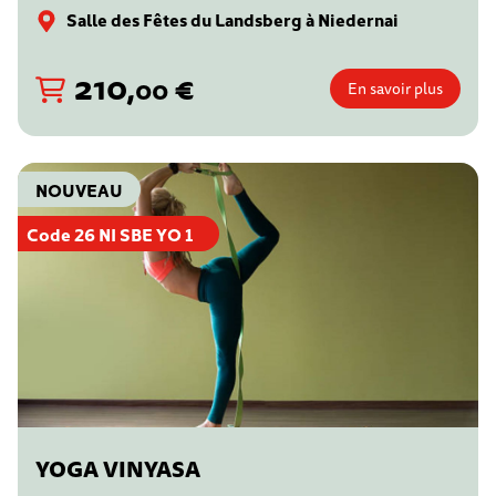
Salle des Fêtes du Landsberg à Niedernai
210
,
€
00
En savoir plus
NOUVEAU
Code 26 NI SBE YO 1
YOGA VINYASA