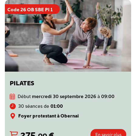
Code 26 OB SBE PI 1
PILATES
Début
mercredi 30 septembre 2026
à
09:00
30 séances de
01:00
Foyer protestant à Obernai
275
,
€
00
En savoir plus