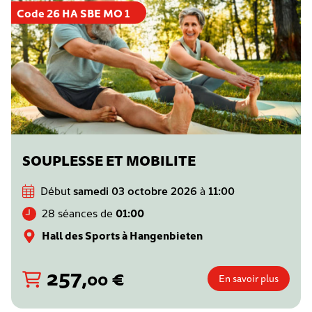
Code 26 HA SBE MO 1
SOUPLESSE ET MOBILITE
Début
samedi 03 octobre 2026
à
11:00
28 séances de
01:00
Hall des Sports à Hangenbieten
257
,
€
00
En savoir plus