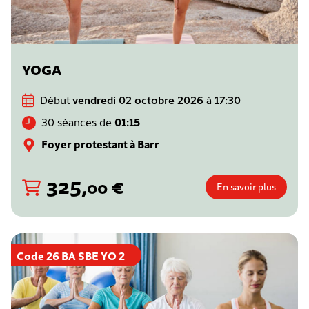
YOGA
Début
vendredi 02 octobre 2026
à
17:30
30 séances de
01:15
Foyer protestant à Barr
325
,
€
00
En savoir plus
Code 26 BA SBE YO 2