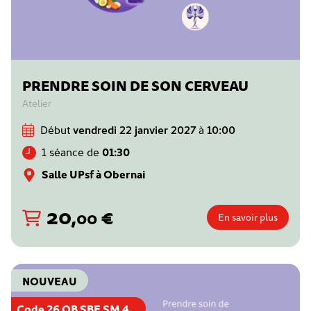
PRENDRE SOIN DE SON CERVEAU
Atelier
Début
vendredi 22 janvier 2027
à
10:00
1 séance de
01:30
Salle UPsf à Obernai
20
,
€
00
En savoir plus
NOUVEAU
Code 26 OB SBE SM 4