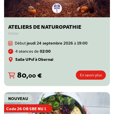
ATELIERS DE NATUROPATHIE
Atelier
Début
jeudi 24 septembre 2026
à
19:00
4 séances de
02:00
Salle UPsf à Obernai
80
,
€
00
En savoir plus
NOUVEAU
Code 26 OB SBE NU 1