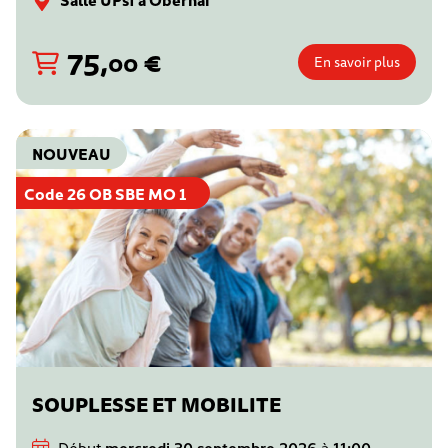
75
,
€
00
En savoir plus
NOUVEAU
Code 26 OB SBE MO 1
SOUPLESSE ET MOBILITE
Début
mercredi 30 septembre 2026
à
11:00