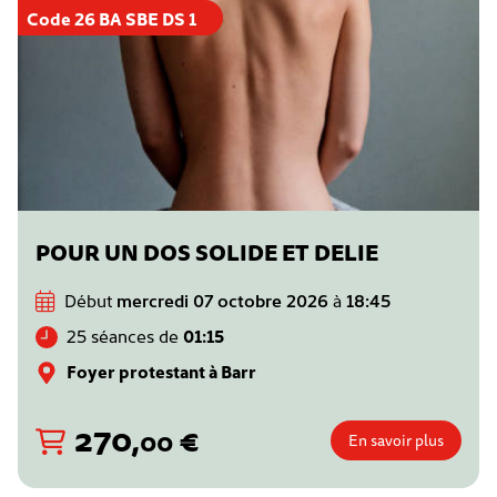
Code 26 BA SBE DS 1
POUR UN DOS SOLIDE ET DELIE
Début
mercredi 07 octobre 2026
à
18:45
25 séances de
01:15
Foyer protestant à Barr
270
,
€
00
En savoir plus