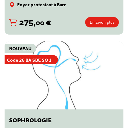
Foyer protestant à Barr
275
,
€
00
En savoir plus
NOUVEAU
Code 26 BA SBE SO 1
SOPHROLOGIE