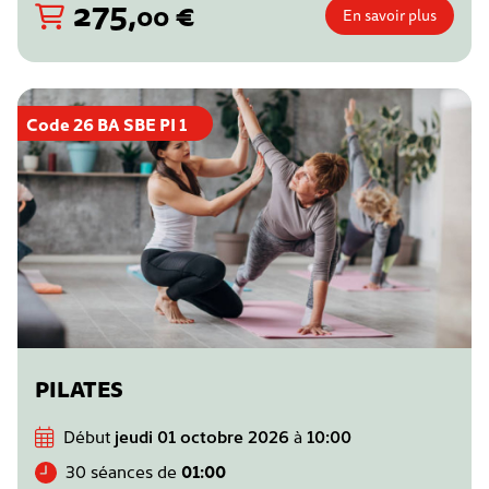
275
,
€
00
En savoir plus
Code 26 BA SBE PI 1
PILATES
Début
jeudi 01 octobre 2026
à
10:00
30 séances de
01:00