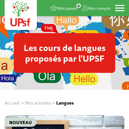
0
Mon panier
Mon compte
Les cours de langues
proposés par l'UPSF
Accueil
>
Nos activités
>
Langues
NOUVEAU