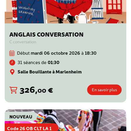
ANGLAIS CONVERSATION
C conversation
Début
mardi 06 octobre 2026
à
18:30
31 séances de
01:30
Salle Bouillante à Marlenheim
326
,
€
00
En savoir plus
NOUVEAU
Code 26 OB CLT LA 1