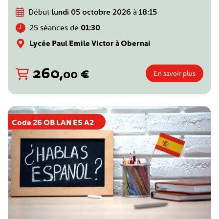
Début
lundi 05 octobre 2026
à
18:15
25 séances de
01:30
Lycée Paul Emile Victor à Obernai
260
,
€
00
En savoir plus
Code 26 OB LAN ES A2