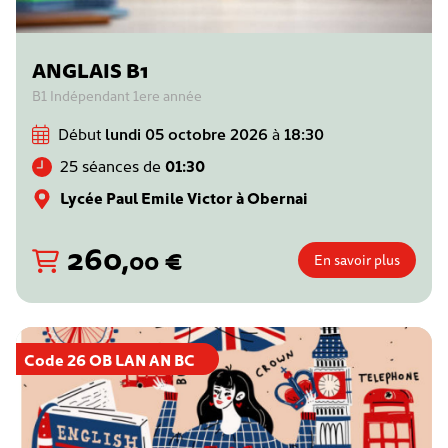
ANGLAIS B1
B1 Indépendant 1ere année
Début
lundi 05 octobre 2026
à
18:30
25 séances de
01:30
Lycée Paul Emile Victor à Obernai
260
,
€
00
En savoir plus
Code 26 OB LAN AN BC