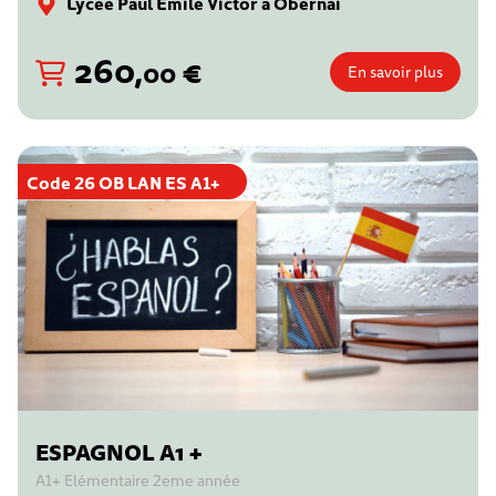
Lycée Paul Emile Victor à Obernai
260
,
€
00
En savoir plus
Code 26 OB LAN ES A1+
ESPAGNOL A1 +
A1+ Elémentaire 2eme année