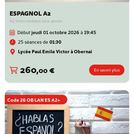
ESPAGNOL A2
A2 Intermédiaire 1ere année
Début
jeudi 01 octobre 2026
à
19:45
25 séances de
01:30
Lycée Paul Emile Victor à Obernai
260
,
€
00
En savoir plus
Code 26 OB LAN ES A2+