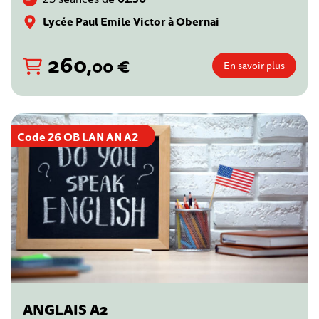
Lycée Paul Emile Victor à Obernai
260
,
€
00
En savoir plus
Code 26 OB LAN AN A2
ANGLAIS A2