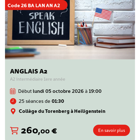
Code 26 BA LAN AN A2
ANGLAIS A2
A2 Intermédiaire 1ere année
Début
lundi 05 octobre 2026
à
19:00
25 séances de
01:30
Collège du Torenberg à Heiligenstein
260
,
€
00
En savoir plus