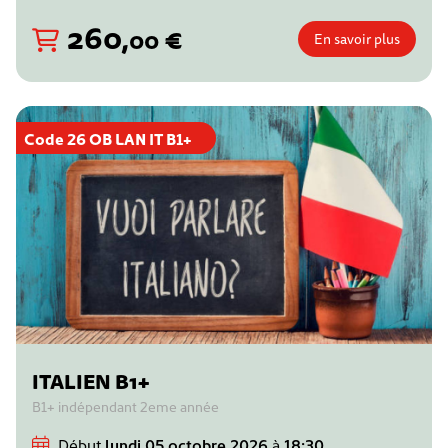
260
,
€
00
En savoir plus
Code 26 OB LAN IT B1+
ITALIEN B1+
B1+ indépendant 2eme année
Début
lundi 05 octobre 2026
à
18:30