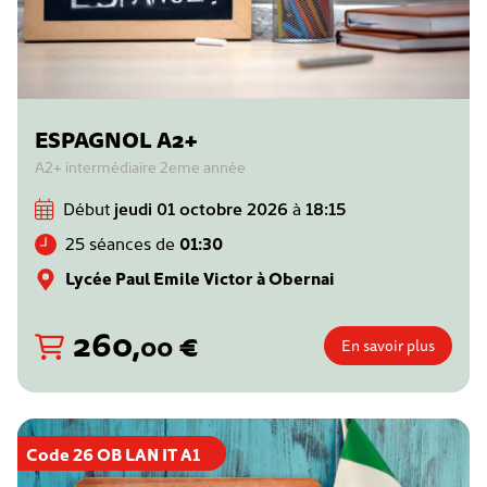
ESPAGNOL A2+
A2+ intermédiaire 2eme année
Début
jeudi 01 octobre 2026
à
18:15
25 séances de
01:30
Lycée Paul Emile Victor à Obernai
260
,
€
00
En savoir plus
Code 26 OB LAN IT A1