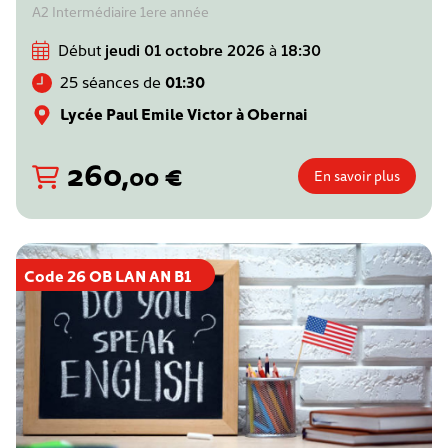
A2 Intermédiaire 1ere année
Début
jeudi 01 octobre 2026
à
18:30
25 séances de
01:30
Lycée Paul Emile Victor à Obernai
260
,
€
00
En savoir plus
Code 26 OB LAN AN B1