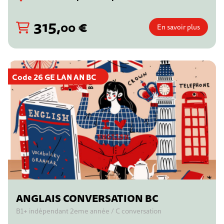
315
,
€
00
En savoir plus
Code 26 GE LAN AN BC
ANGLAIS CONVERSATION BC
B1+ indépendant 2eme année / C conversation