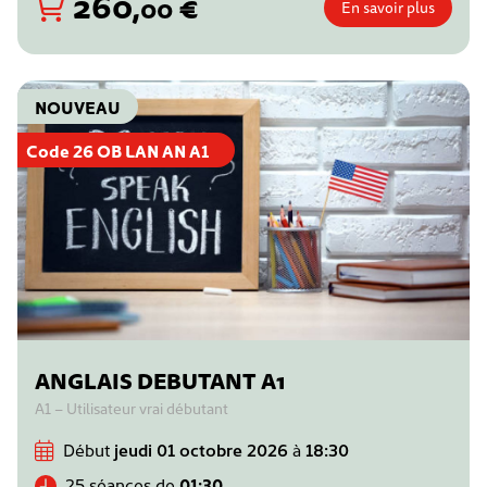
260
,
€
00
En savoir plus
NOUVEAU
Code 26 OB LAN AN A1
ANGLAIS DEBUTANT A1
A1 – Utilisateur vrai débutant
Début
jeudi 01 octobre 2026
à
18:30
25 séances de
01:30