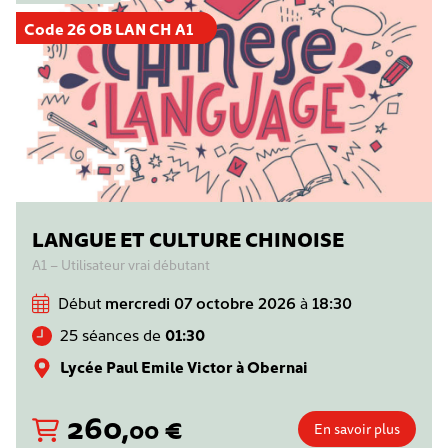
Code 26 OB LAN CH A1
LANGUE ET CULTURE CHINOISE
A1 – Utilisateur vrai débutant
Début
mercredi 07 octobre 2026
à
18:30
25 séances de
01:30
Lycée Paul Emile Victor à Obernai
260
,
€
00
En savoir plus