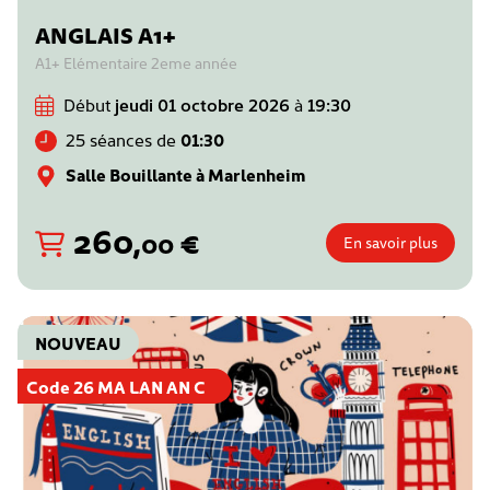
ANGLAIS A1+
A1+ Elémentaire 2eme année
Début
jeudi 01 octobre 2026
à
19:30
25 séances de
01:30
Salle Bouillante à Marlenheim
260
,
€
00
En savoir plus
NOUVEAU
Code 26 MA LAN AN C